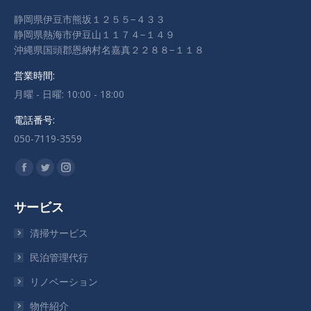
静岡県伊豆市熊坂１２５５−４３３
静岡県熱海市伊豆山１１７４−１４９
沖縄県国頭郡恩納村名嘉真２２８８−１１８
営業時間:
月曜 - 日曜: 10:00 - 18:00
電話番号:
050-7119-3559
私達を見つけてください：
Facebook
Twitter
Instagram
ペ
ペ
ペ
サービス
ー
ー
ー
ジ
ジ
ジ
清掃サービス
が
が
が
民泊管理代行
新
新
新
リノベーション
し
し
し
い
い
い
物件紹介