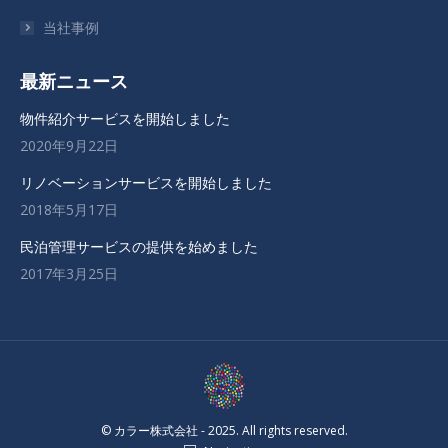
ウ
ウ
ウ
当社事例
ィ
ィ
ィ
ン
ン
ン
最新ニュース
ド
ド
ド
ウ
ウ
ウ
物件紹介サービスを開始しました
で
で
で
2020年9月22日
開
開
開
リノベーションサービスを開始しました
き
き
き
2018年5月17日
ま
ま
ま
す
す
す
民泊管理サービスの提供を始めました
2017年3月25日
© カラー株式会社 - 2025. All rights reserved.