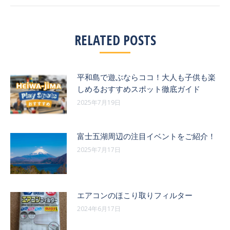
ゲ
投
ー
稿:
RELATED POSTS
シ
ョ
平和島で遊ぶならココ！大人も子供も楽
ン
しめるおすすめスポット徹底ガイド
2025年7月19日
富士五湖周辺の注目イベントをご紹介！
2025年7月17日
エアコンのほこり取りフィルター
2024年6月17日