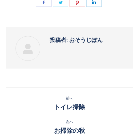
Facebook
Twitter
Pinterest
LinkedIn
で
で
で
で
共
共
共
共
有
有
有
有
投稿者:
おそうじぽん
投
前へ
稿
トイレ掃除
前
の
ナ
投
次へ
ビ
稿:
お掃除の秋
次
の