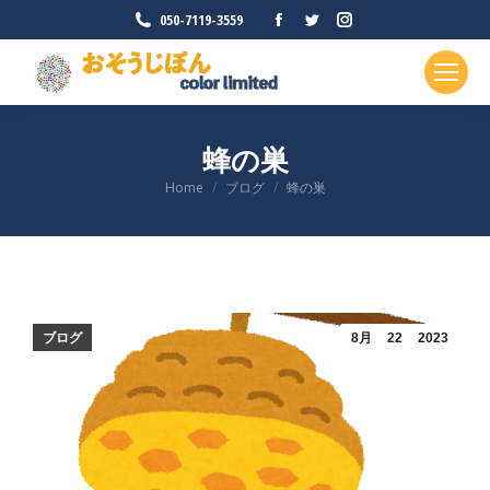
Facebook
Twitter
Instagram
050-7119-3559
ペ
ペ
ペ
ー
ー
ー
ジ
ジ
ジ
が
が
が
蜂の巣
新
新
新
現在地:
Home
ブログ
し
蜂の巣
し
し
い
い
い
ウ
ウ
ウ
ィ
ィ
ィ
ン
ン
ン
ド
ド
ド
ブログ
8月
22
2023
ウ
ウ
ウ
で
で
で
開
開
開
き
き
き
ま
ま
ま