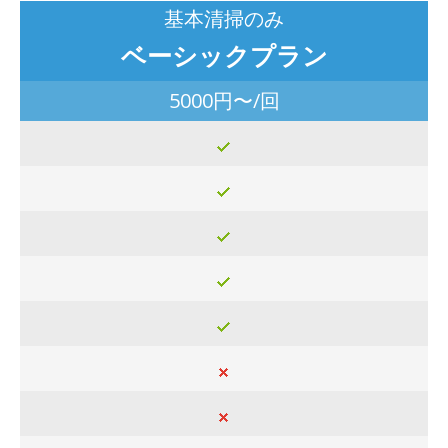
基本清掃のみ
ベーシックプラン
5000円〜/回