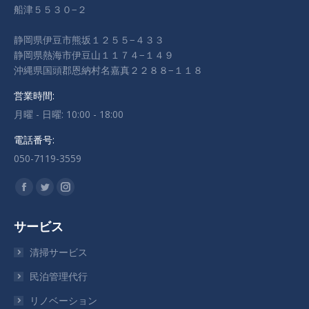
船津５５３０−２
静岡県伊豆市熊坂１２５５−４３３
静岡県熱海市伊豆山１１７４−１４９
沖縄県国頭郡恩納村名嘉真２２８８−１１８
営業時間:
月曜 - 日曜: 10:00 - 18:00
電話番号:
050-7119-3559
私達を見つけてください：
Facebook
Twitter
Instagram
ペ
ペ
ペ
サービス
ー
ー
ー
ジ
ジ
ジ
清掃サービス
が
が
が
民泊管理代行
新
新
新
リノベーション
し
し
し