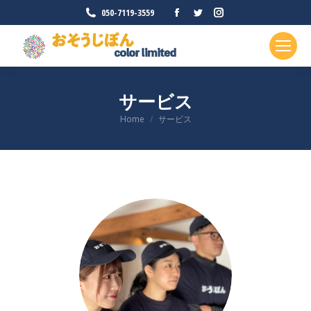
Facebook
Twitter
Instagram
050-7119-3559
ペ
ペ
ペ
ー
ー
ー
ジ
ジ
ジ
が
が
が
サービス
新
新
新
現在地:
Home
サービス
し
し
し
い
い
い
ウ
ウ
ウ
ィ
ィ
ィ
ン
ン
ン
ド
ド
ド
ウ
ウ
ウ
で
で
で
開
開
開
き
き
き
ま
ま
ま