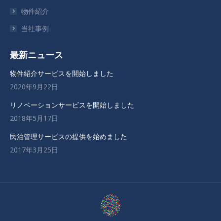
い
い
い
物件紹介
ウ
ウ
ウ
当社事例
ィ
ィ
ィ
ン
ン
ン
最新ニュース
ド
ド
ド
ウ
ウ
ウ
物件紹介サービスを開始しました
で
で
で
2020年9月22日
開
開
開
リノベーションサービスを開始しました
き
き
き
2018年5月17日
ま
ま
ま
す
す
す
民泊管理サービスの提供を始めました
2017年3月25日