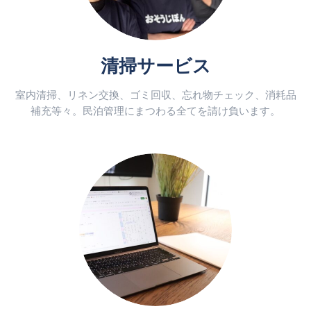
す
す
す
清掃サービス
室内清掃、リネン交換、ゴミ回収、忘れ物チェック、消耗品
補充等々。民泊管理にまつわる全てを請け負います。