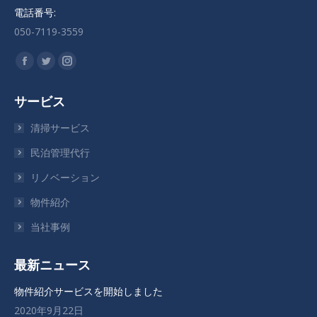
電話番号:
050-7119-3559
私達を見つけてください：
Facebook
Twitter
Instagram
ペ
ペ
ペ
サービス
ー
ー
ー
ジ
ジ
ジ
清掃サービス
が
が
が
民泊管理代行
新
新
新
リノベーション
し
し
し
い
い
い
物件紹介
ウ
ウ
ウ
当社事例
ィ
ィ
ィ
ン
ン
ン
最新ニュース
ド
ド
ド
ウ
ウ
ウ
物件紹介サービスを開始しました
で
で
で
2020年9月22日