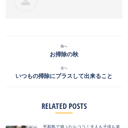
投
前へ
稿
お掃除の秋
前
の
ナ
投
次へ
ビ
稿:
いつもの掃除にプラスして出来ること
次
の
ゲ
投
ー
稿:
RELATED POSTS
シ
ョ
平和島で遊ぶならココ！大人も子供も楽