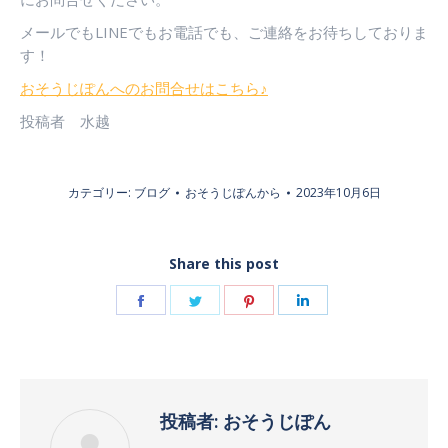
メールでもLINEでもお電話でも、ご連絡をお待ちしておりま
す！
おそうじぽんへのお問合せはこちら♪
投稿者 水越
カテゴリー:
ブログ
おそうじぽん
から
2023年10月6日
Share this post
Facebook
Twitter
Pinterest
LinkedIn
で
で
で
で
共
共
共
共
有
有
有
有
投稿者:
おそうじぽん