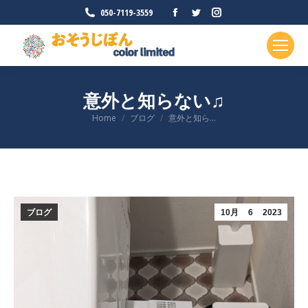
Facebook
Twitter
Instagram
050-7119-3559
ペ
ペ
ペ
ー
ー
ー
ジ
ジ
ジ
が
が
が
意外と知らない♫
新
新
新
現在地:
Home
ブログ
意外と知ら…
し
し
し
い
い
い
ウ
ウ
ウ
ィ
ィ
ィ
ン
ン
ン
ド
ド
ド
ブログ
10月
6
2023
ウ
ウ
ウ
で
で
で
開
開
開
き
き
き
ま
ま
ま