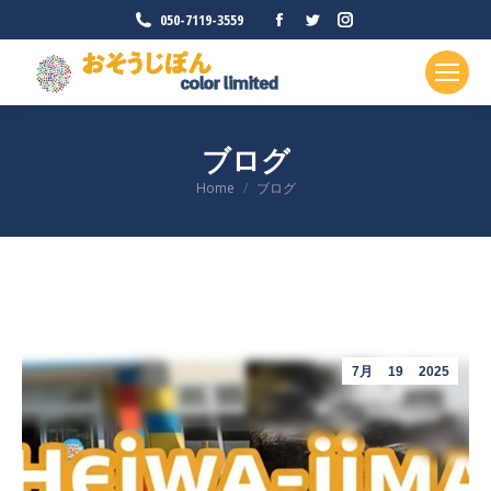
Facebook
Twitter
Instagram
050-7119-3559
ペ
ペ
ペ
ー
ー
ー
ジ
ジ
ジ
が
が
が
ブログ
新
新
新
現在地:
Home
ブログ
し
し
し
い
い
い
ウ
ウ
ウ
ィ
ィ
ィ
ン
ン
ン
ド
ド
ド
ウ
ウ
ウ
7月
19
2025
で
で
で
開
開
開
き
き
き
ま
ま
ま