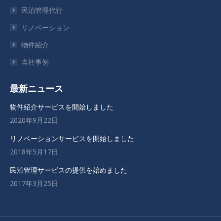
が
が
が
民泊管理代行
新
新
新
リノベーション
し
し
し
い
い
い
物件紹介
ウ
ウ
ウ
当社事例
ィ
ィ
ィ
ン
ン
ン
最新ニュース
ド
ド
ド
ウ
ウ
ウ
物件紹介サービスを開始しました
で
で
で
2020年9月22日
開
開
開
リノベーションサービスを開始しました
き
き
き
2018年5月17日
ま
ま
ま
す
す
す
民泊管理サービスの提供を始めました
2017年3月25日