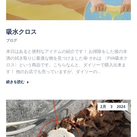
吸水クロス
ブログ
本日はあると便利なアイテムの紹介です！ お掃除をした後の水
滴の拭き取りに最適な物を見つけました🤩 それは 〈PVA吸水ク
ロス〉という商品です。こちらなんと、ダイソーで購入出来ま
す！ 他のお店でも売っていますが、ダイソーの…
続きを読む
2月
3
2024