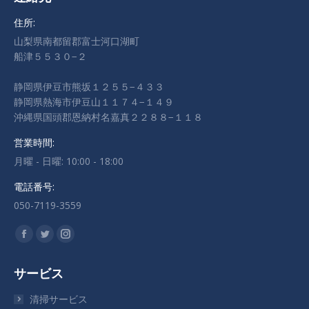
住所:
山梨県南都留郡富士河口湖町
船津５５３０−２
静岡県伊豆市熊坂１２５５−４３３
静岡県熱海市伊豆山１１７４−１４９
沖縄県国頭郡恩納村名嘉真２２８８−１１８
営業時間:
月曜 - 日曜: 10:00 - 18:00
電話番号:
050-7119-3559
私達を見つけてください：
Facebook
Twitter
Instagram
ペ
ペ
ペ
サービス
ー
ー
ー
ジ
ジ
ジ
清掃サービス