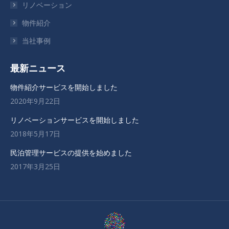
リノベーション
し
し
し
い
い
い
物件紹介
ウ
ウ
ウ
当社事例
ィ
ィ
ィ
ン
ン
ン
最新ニュース
ド
ド
ド
ウ
ウ
ウ
物件紹介サービスを開始しました
で
で
で
2020年9月22日
開
開
開
リノベーションサービスを開始しました
き
き
き
2018年5月17日
ま
ま
ま
す
す
す
民泊管理サービスの提供を始めました
2017年3月25日