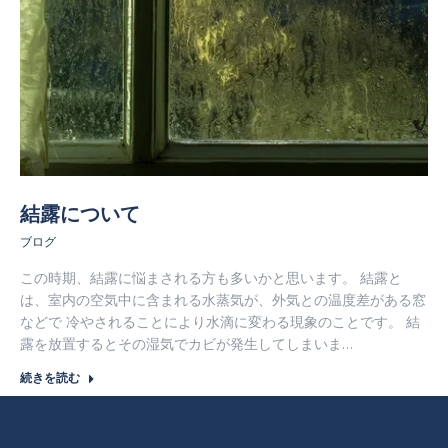
す
す
す
結露について
ブログ
この時期、結露に悩まされる方も多いかと思います。 結露と
は、室内の空気中に含まれる水蒸気が、外気との温度差がある窓
などで 冷やされることにより水滴に変わる現象のことです。 結
露を放置するとその湿気でカビが発生してしまいま…
続きを読む