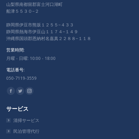
山梨県南都留郡富士河口湖町
船津５５３０−２
静岡県伊豆市熊坂１２５５−４３３
静岡県熱海市伊豆山１１７４−１４９
沖縄県国頭郡恩納村名嘉真２２８８−１１８
営業時間:
月曜 - 日曜: 10:00 - 18:00
電話番号:
050-7119-3559
私達を見つけてください：
Facebook
Twitter
Instagram
ペ
ペ
ペ
サービス
ー
ー
ー
ジ
ジ
ジ
清掃サービス
が
が
が
民泊管理代行
新
新
新