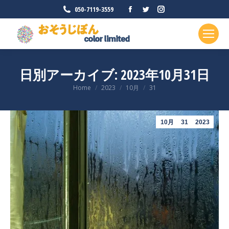
Facebook
Twitter
Instagram
050-7119-3559
ペ
ペ
ペ
ー
ー
ー
ジ
ジ
ジ
が
が
が
日別アーカイブ:
2023年10月31日
新
新
新
現在地:
Home
2023
10月
し
し
31
し
い
い
い
ウ
ウ
ウ
10月
31
2023
ィ
ィ
ィ
ン
ン
ン
ド
ド
ド
ウ
ウ
ウ
で
で
で
開
開
開
き
き
き
ま
ま
ま