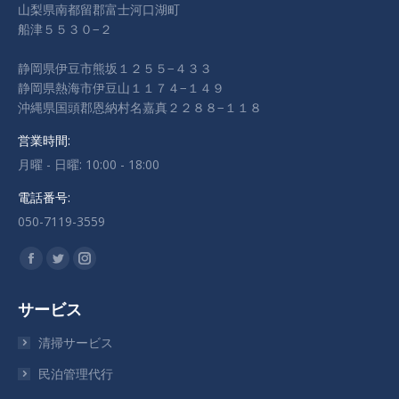
山梨県南都留郡富士河口湖町
船津５５３０−２
静岡県伊豆市熊坂１２５５−４３３
静岡県熱海市伊豆山１１７４−１４９
沖縄県国頭郡恩納村名嘉真２２８８−１１８
営業時間:
月曜 - 日曜: 10:00 - 18:00
電話番号:
050-7119-3559
私達を見つけてください：
Facebook
Twitter
Instagram
ペ
ペ
ペ
サービス
ー
ー
ー
ジ
ジ
ジ
清掃サービス
が
が
が
民泊管理代行
新
新
新