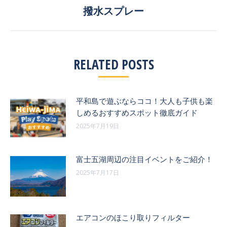
ビ
稿:
撥水スプレー
次
の
ゲ
投
ー
稿:
RELATED POSTS
シ
ョ
平和島で遊ぶならココ！大人も子供も楽
ン
しめるおすすめスポット徹底ガイド
2025年7月19日
富士五湖周辺の注目イベントをご紹介！
2025年7月17日
エアコンのほこり取りフィルター