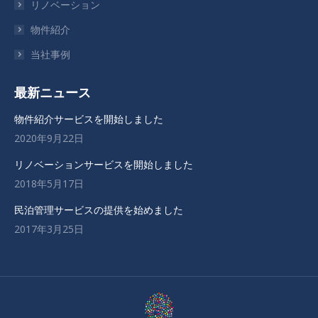
リノベーション
し
し
し
い
い
い
物件紹介
ウ
ウ
ウ
当社事例
ィ
ィ
ィ
ン
ン
ン
最新ニュース
ド
ド
ド
ウ
ウ
ウ
物件紹介サービスを開始しました
で
で
で
2020年9月22日
開
開
開
リノベーションサービスを開始しました
き
き
き
2018年5月17日
ま
ま
ま
す
す
す
民泊管理サービスの提供を始めました
2017年3月25日