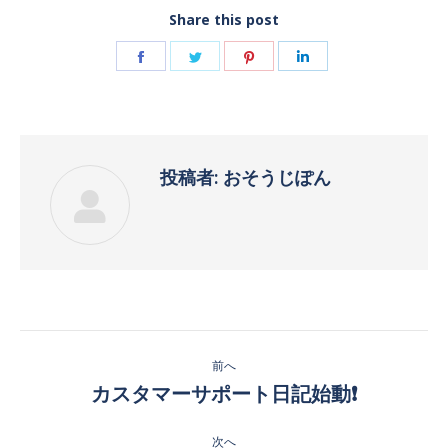
Share this post
Facebook
Twitter
Pinterest
LinkedIn
で
で
で
で
共
共
共
共
有
有
有
有
投稿者:
おそうじぽん
投
前へ
稿
カスタマーサポート日記始動❗️
前
の
ナ
投
次へ