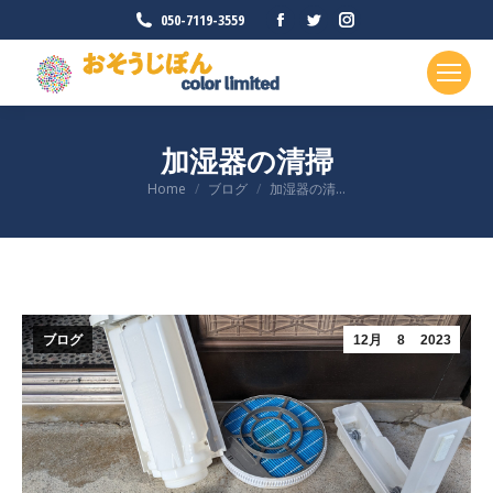
Facebook
Twitter
Instagram
050-7119-3559
ペ
ペ
ペ
ー
ー
ー
ジ
ジ
ジ
が
が
が
加湿器の清掃
新
新
新
現在地:
Home
ブログ
加湿器の清…
し
し
し
い
い
い
ウ
ウ
ウ
ィ
ィ
ィ
ン
ン
ン
ド
ド
ド
ブログ
12月
8
2023
ウ
ウ
ウ
で
で
で
開
開
開
き
き
き
ま
ま
ま