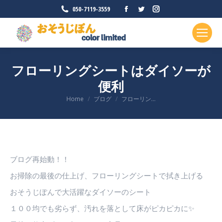
Facebook
Twitter
Instagram
050-7119-3559
ペ
ペ
ペ
ー
ー
ー
ジ
ジ
ジ
が
が
が
フローリングシートはダイソーが
新
新
新
便利
し
し
し
い
い
い
現在地:
Home
ブログ
フローリン…
ウ
ウ
ウ
ィ
ィ
ィ
ン
ン
ン
ド
ド
ド
ブログ再始動！！
ウ
ウ
ウ
お掃除の最後の仕上げ、フローリングシートで拭き上げる
で
で
で
開
開
開
おそうじぽんで大活躍なダイソーのシート
き
き
き
１００均でも劣らず、汚れを落として床がピカピカに✨
ま
ま
ま