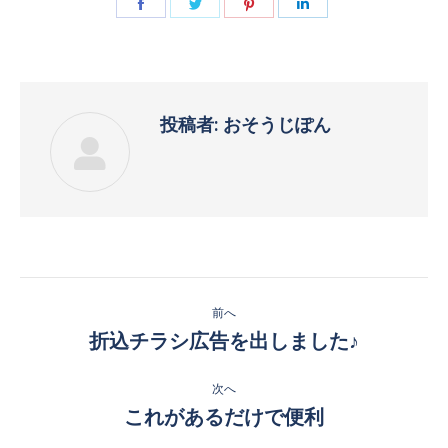
Facebook
Twitter
Pinterest
LinkedIn
で
で
で
で
共
共
共
共
有
有
有
有
投稿者:
おそうじぽん
投
前へ
稿
折込チラシ広告を出しました♪
前
の
ナ
投
次へ
ビ
稿:
これがあるだけで便利
次
の