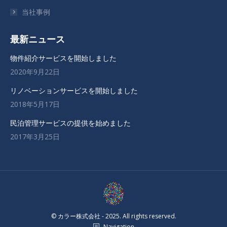
ウ
ウ
ウ
当社事例
ィ
ィ
ィ
ン
ン
ン
最新ニュース
ド
ド
ド
ウ
ウ
ウ
物件紹介サービスを開始しました
で
で
で
2020年9月22日
開
開
開
リノベーションサービスを開始しました
き
き
き
2018年5月17日
ま
ま
ま
す
す
す
民泊管理サービスの提供を始めました
2017年3月25日
© カラー株式会社 - 2025. All rights reserved.
Navigation