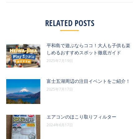
ゲ
投
ー
稿:
RELATED POSTS
シ
ョ
平和島で遊ぶならココ！大人も子供も楽
ン
しめるおすすめスポット徹底ガイド
2025年7月19日
富士五湖周辺の注目イベントをご紹介！
2025年7月17日
エアコンのほこり取りフィルター
2024年6月17日