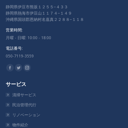
静岡県伊豆市熊坂１２５５−４３３
静岡県熱海市伊豆山１１７４−１４９
沖縄県国頭郡恩納村名嘉真２２８８−１１８
営業時間:
月曜 - 日曜: 10:00 - 18:00
電話番号:
050-7119-3559
私達を見つけてください：
Facebook
Twitter
Instagram
ペ
ペ
ペ
サービス
ー
ー
ー
ジ
ジ
ジ
清掃サービス
が
が
が
民泊管理代行
新
新
新
リノベーション
し
し
し
い
い
い
物件紹介