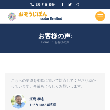
Facebook
Twitter
Instagram
050-7119-3559
ペ
ペ
ペ
ー
ー
ー
ジ
ジ
ジ
が
が
が
お客様の声:
新
新
新
現在地:
Home
お客様の声
し
し
し
い
い
い
ウ
ウ
ウ
ィ
ィ
ィ
ン
ン
ン
ド
ド
ド
こちらの要望を柔軟に聞いて対応してくださり助か
ウ
ウ
ウ
っています。今後もよろしくお願いします。
で
で
で
開
開
開
江島 泰志
き
き
き
おそうじぽん顧客様
ま
ま
ま